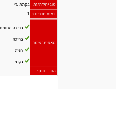
סוג יחידה/ות
בקתת עץ
כמות חדרים ב
1
בריכה מחוממ
בריכה
מאפייני צימר
חניה
גקוזי
הסבר נוסף