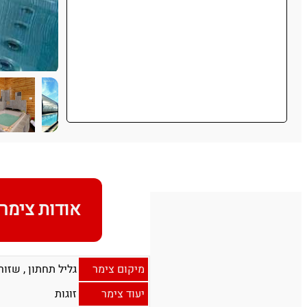
אודות צימר
מיקום צימר
גליל תחתון
,
שזור
יעוד צימר
זוגות