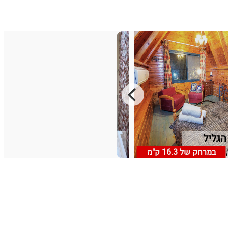
הגליל
white view
 גליל עליון
במרחק של
16.3 ק"מ
מסעדה, רמת הגולן
במרחק של
4.46 ק"מ