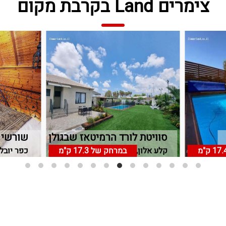
צימרים Land בקרבת מקום
סוויטת לורד הרמיטאז שבגולן
שורשי 
17. ק"מ
קלע אלון, רמת הגולן
במרחק של
17.3 ק"מ
כפר יובל,