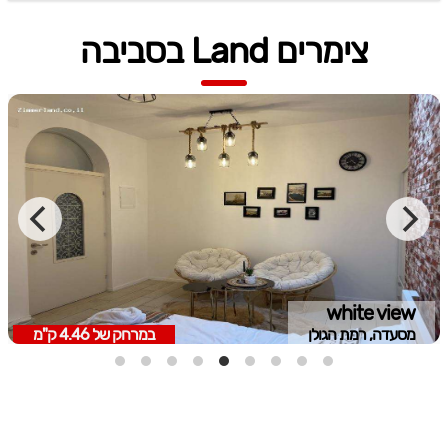
צימרים Land בסביבה
white view
מסעדה, רמת הגולן
במרחק של
4.46 ק"מ