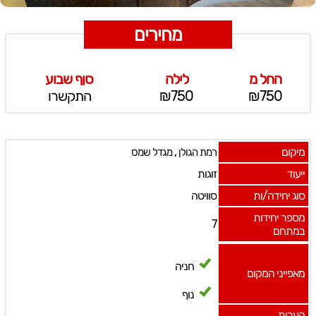
מחירים
החל מ
לילה
סןף שבוע
₪750
₪750
התקשרו
מיקום
,
רמת הגולן
מגדל שמס
ייעוד
זוגות
סוג יחידה/ות
סוויטה
מספר יחידות
7
במתחם
חניה
מאפייני המקום
נוף
הערות